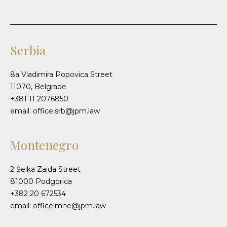
Serbia
8a Vladimira Popovica Street
11070, Belgrade
+381 11 2076850
email: office.srb@jpm.law
Montenegro
2 Šeika Zaida Street
81000 Podgorica
+382 20 672534
email: office.mne@jpm.law