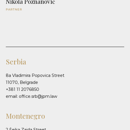
Nikola Poznanović
PARTNER
Serbia
8a Vladimira Popovica Street
11070, Belgrade
+381 11 2076850
email: office.srb@jpm.law
Montenegro
2 Šeika Zaida Street