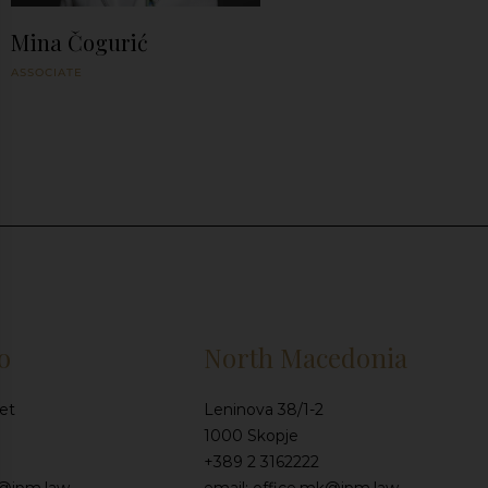
Mina Čogurić
ASSOCIATE
o
North Macedonia
et
Leninova 38/1-2
1000 Skopje
+389 2 3162222