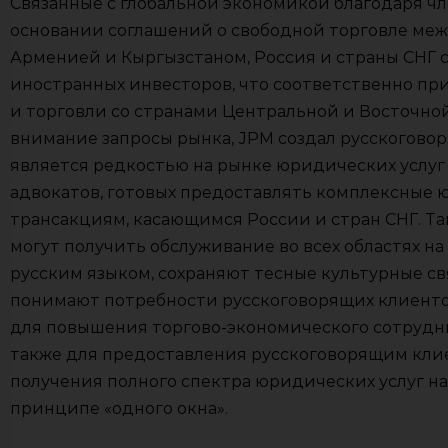
Связанные с глобальной экономикой благодаря чл
основании соглашений о свободной торговле межд
Арменией и Кыргызстаном, Россия и страны СНГ 
иностранных инвесторов, что соответственно пр
и торговли со странами Центральной и Восточно
внимание запросы рынка, ЈPM создал русскоговор
является редкостью на рынке юридических услуг 
адвокатов, готовых предоставлять комплексные 
трансакциям, касающимся России и стран СНГ. Т
могут получить обслуживание во всех областях н
русским языком, сохраняют тесные культурные св
понимают потребности русскоговорящих клиенто
для повышения торгово-экономического сотрудни
также для предоставления русскоговорящим кли
получения полного спектра юридических услуг на
принципе «одного окна».