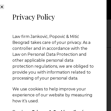
Privacy Policy
DESKS
Law firm Janković, Popović & Mitić
Beograd takes care of your privacy. As a
controller and in accordance with the
Law on Personal Data Protection and
other applicable personal data
Русский отдел
protection regulations, we are obliged to
provide you with information related to
processing of your personal data.
We use cookies to help improve your
experience of our website by measuring
how it’s used.