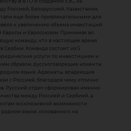
енству в ВТО и созданию ЕЭС, на
у Россией, Белоруссией, Казахстаном,
стали еще более привлекательными для
ивело к увеличению объема инвестиций
й Европы и Евросоюзом. Принимая во
ящую команду, что в настоящее время
в Сербии. Команда состоит из 5
юридические услуги по инвестициям и
аким образом, русскоговорящие клиенты
а родном языке. Адвокаты, владеющие
язи с Россией, благодаря чему отлично
в. Русский отдел сформирован именно
чества между Россией и Сербией, а
ентам эксклюзивной возможности
 родном языке, основанного на